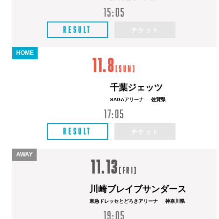
15:05
RESULT
チケット
HOME
11.8
[
Sun
]
千葉ジェッツ
SAGAアリーナ
佐賀県
17:05
RESULT
チケット
AWAY
11.13
[
Fri
]
川崎ブレイブサンダース
東急ドレッセとどろきアリーナ
神奈川県
19:05