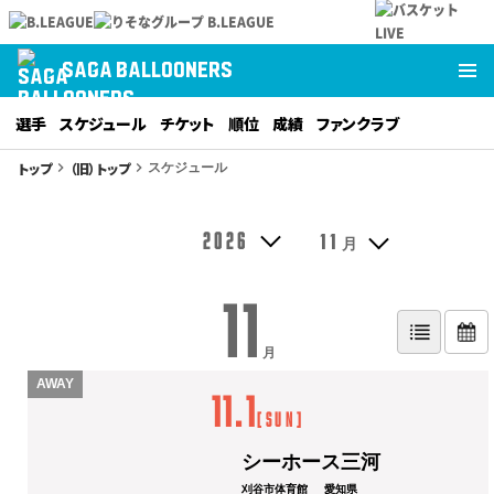
SAGA BALLOONERS
選手
スケジュール
チケット
順位
成績
ファンクラブ
トップ
（旧）トップ
keyboard_arrow_right
keyboard_arrow_right
スケジュール
2026
11
月
11
月
AWAY
11.1
[
Sun
]
シーホース三河
刈谷市体育館
愛知県