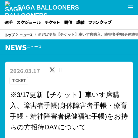
SAGA BALLOONERS
選手
スケジュール
チケット
順位
成績
ファンクラブ
トップ
ニュース
keyboard_arrow_right
keyboard_arrow_right
※3/17更新【チケット】車いす席購入、障害者手帳(身体
NEWS
ニュース
2026.03.17
TICKET
※3/17更新【チケット】車いす席購
入、障害者手帳(身体障害者手帳・療育
手帳・精神障害者保健福祉手帳)をお持
ちの方招待DAYについて