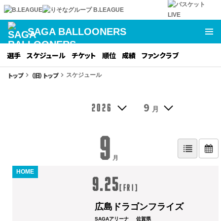
SAGA BALLOONERS
選手
スケジュール
チケット
順位
成績
ファンクラブ
トップ
（旧）トップ
keyboard_arrow_right
keyboard_arrow_right
スケジュール
9
2026
月
9
月
HOME
9.25
[
Fri
]
広島ドラゴンフライズ
SAGAアリーナ
佐賀県