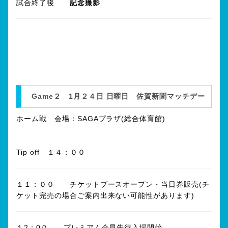
試合終了後
記念撮影
Game２ 1月２４日 日曜日 佐賀新聞マッチデー
ホーム戦 会場：SAGAプラザ(総合体育館)
Tip off １４：００
１１：００ チケットブースオープン・当日券販売(チ
ケット完売の場合ご案内出来ない可能性があります)
１2：0０ プレミアム会員先行入場開始